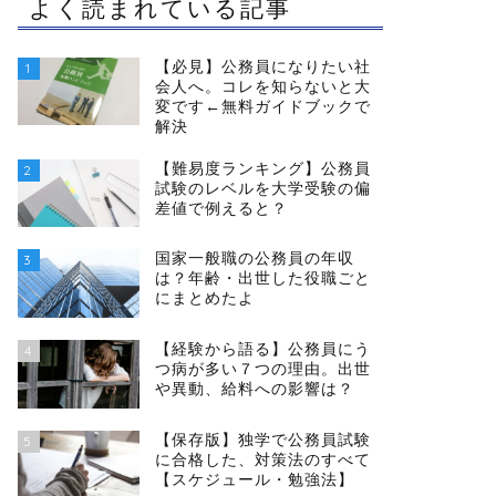
よく読まれている記事
【必見】公務員になりたい社
1
会人へ。コレを知らないと大
変です←無料ガイドブックで
解決
【難易度ランキング】公務員
2
試験のレベルを大学受験の偏
差値で例えると？
国家一般職の公務員の年収
3
は？年齢・出世した役職ごと
にまとめたよ
【経験から語る】公務員にう
4
つ病が多い７つの理由。出世
や異動、給料への影響は？
【保存版】独学で公務員試験
5
に合格した、対策法のすべて
【スケジュール・勉強法】