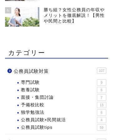
勝ち組？女性公務員の年収や
6
メリットを徹底解説！【男性
や民間と比較】
カテゴリー
公務員試験対策
107
専門試験
9
教養試験
6
面接・集団討論
7
予備校比較
13
独学勉強法
6
公務員試験×民間就活
4
公務員試験tips
59