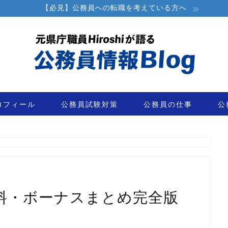
【必見】公務員への転職を考えている方へ
ロフィール
公務員試験対策
公務員の仕事
公
。
料・ボーナスまとめ完全版