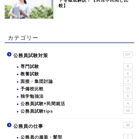
トを徹底解説！【男性や民間と比
較】
カテゴリー
107
公務員試験対策
専門試験
9
教養試験
6
面接・集団討論
7
予備校比較
13
独学勉強法
6
公務員試験×民間就活
4
公務員試験tips
59
48
公務員の仕事
公務員の服装・髪型
7