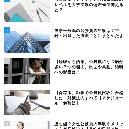
レベルを大学受験の偏差値で例える
と？
3
国家一般職の公務員の年収は？年
齢・出世した役職ごとにまとめたよ
4
【経験から語る】公務員にうつ病が
多い７つの理由。出世や異動、給料
への影響は？
5
【保存版】独学で公務員試験に合格
した、対策法のすべて【スケジュー
ル・勉強法】
6
勝ち組？女性公務員の年収やメリッ