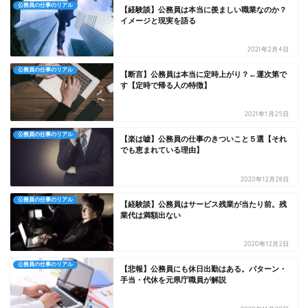
公務員の仕事のリアル
【経験談】公務員は本当に羨ましい職業なのか？
イメージと現実を語る
2021年2月4日
公務員の仕事のリアル
【断言】公務員は本当に定時上がり？←運次第で
す【定時で帰る人の特徴】
2021年1月25日
公務員の仕事のリアル
【楽は嘘】公務員の仕事のきついこと５選【それ
でも恵まれている理由】
2020年12月28日
公務員の仕事のリアル
【経験談】公務員はサービス残業が当たり前。残
業代は満額出ない
2020年12月2日
公務員の仕事のリアル
【悲報】公務員にも休日出勤はある。パターン・
手当・代休を元県庁職員が解説