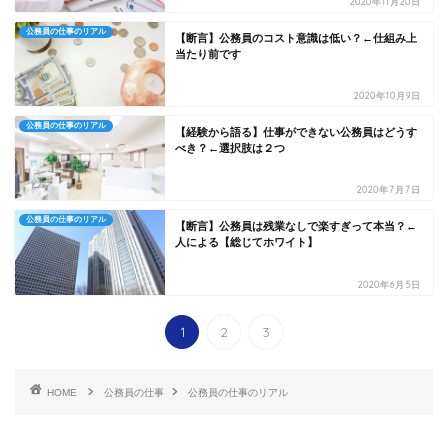
2020年11月20日
公務員の仕事のリアル
【断言】公務員のコスト意識は低い？←仕組み上
当たり前です
2020年10月9日
公務員の仕事のリアル
【経験から語る】仕事ができない公務員はどうす
べき？←選択肢は２つ
2020年7月7日
公務員の仕事のリアル
【断言】公務員は残業なしで楽すぎって本当？←
人による【総じてホワイト】
2020年6月5日
1
2
3
HOME
公務員の仕事
公務員の仕事のリアル