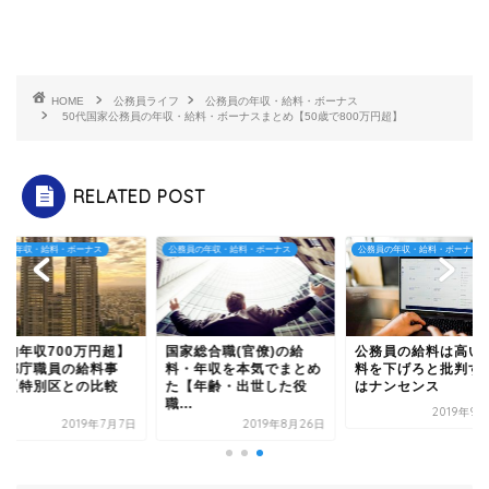
HOME
公務員ライフ
公務員の年収・給料・ボーナス
50代国家公務員の年収・給料・ボーナスまとめ【50歳で800万円超】
RELATED POST
員の年収・給料・ボーナス
公務員の年収・給料・ボーナス
公務員の年収・給料・ボーナス
平均年収700万円超】
国家総合職(官僚)の給
公務員の給料は高い
京都庁職員の給料事
料・年収を本気でまとめ
料を下げろと批判す
！【特別区との比較
た【年齢・出世した役
はナンセンス
.
職...
2019年9
2019年7月7日
2019年8月26日