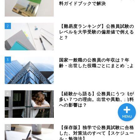
料ガイドブックで解決
プロフィール
2
【難易度ランキング】公務員試験の
レベルを大学受験の偏差値で例える
と？
お問い合わせ
公務員試験対策
3
国家一般職の公務員の年収は？年
齢・出世した役職ごとにまとめたよ
公務員の仕事
4
【経験から語る】公務員にうつ病が
多い７つの理由。出世や異動、給料
への影響は？
MENU
5
【保存版】独学で公務員試験に合格
した、対策法のすべて【スケジュー
ル・勉強法】