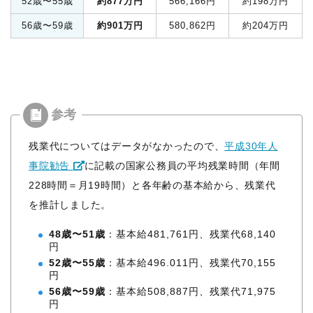
52歳〜55歳
約877万円
566,166円
約198万円
56歳〜59歳
約901万円
580,862円
約204万円
残業代についてはデータがなかったので、
平成30年人
事院勧告
に記載の国家公務員の平均残業時間（年間
228時間＝月19時間）と各年齢の基本給から、残業代
を推計しました。
48歳〜51歳
：基本給481,761円、残業代68,140
円
52歳〜55歳
：基本給496.011円、残業代70,155
円
56歳〜59歳
：基本給508,887円、残業代71,975
円