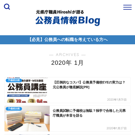
【必見】公務員への転職を考えている方へ
― ARCHIVES ―
2020年 1月
予備校比較
【圧倒的なコスパ】公務員予備校EYEの実力は？
元公務員が徹底解説[PR]
2020年1月31日
予備校比較
公務員試験に予備校は無駄？独学で合格した元県
庁職員が本音を語る
2020年1月27日