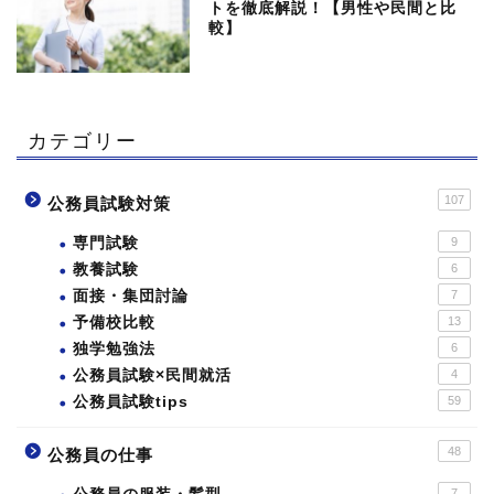
トを徹底解説！【男性や民間と比
較】
カテゴリー
107
公務員試験対策
専門試験
9
教養試験
6
面接・集団討論
7
予備校比較
13
独学勉強法
6
公務員試験×民間就活
4
公務員試験tips
59
48
公務員の仕事
7