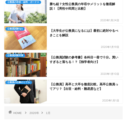
公務員の年収・給料・ボーナス
勝ち組？女性公務員の年収やメリットを徹底解
説！【男性や民間と比較】
2020年1月24日
公務員試験tips
【大学生が公務員になるには】最初に絶対やるべ
きことを解説
2020年1月19日
公務員試験対策
【公務員試験の参考書】各科目一冊で十分。買い
すぎると落ちる！？【独学者向け】
2020年1月10日
公務員の仕事のリアル
【公務員】高卒と大卒を徹底比較。高卒公務員っ
てアリ？【出世・給料・難易度など】
2020年1月1日
HOME
2020年
1月