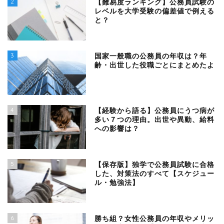
2
【難易度ランキング】公務員試験の
レベルを大学受験の偏差値で例える
と？
3
国家一般職の公務員の年収は？年
齢・出世した役職ごとにまとめたよ
4
【経験から語る】公務員にうつ病が
多い７つの理由。出世や異動、給料
への影響は？
5
【保存版】独学で公務員試験に合格
した、対策法のすべて【スケジュー
ル・勉強法】
6
勝ち組？女性公務員の年収やメリッ