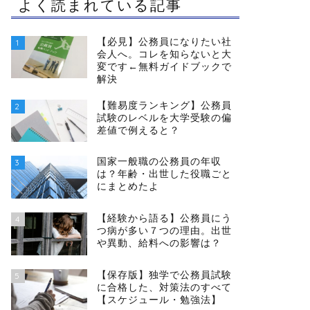
よく読まれている記事
【必見】公務員になりたい社
1
会人へ。コレを知らないと大
変です←無料ガイドブックで
解決
【難易度ランキング】公務員
2
試験のレベルを大学受験の偏
差値で例えると？
国家一般職の公務員の年収
3
は？年齢・出世した役職ごと
にまとめたよ
【経験から語る】公務員にう
4
つ病が多い７つの理由。出世
や異動、給料への影響は？
【保存版】独学で公務員試験
5
に合格した、対策法のすべて
【スケジュール・勉強法】