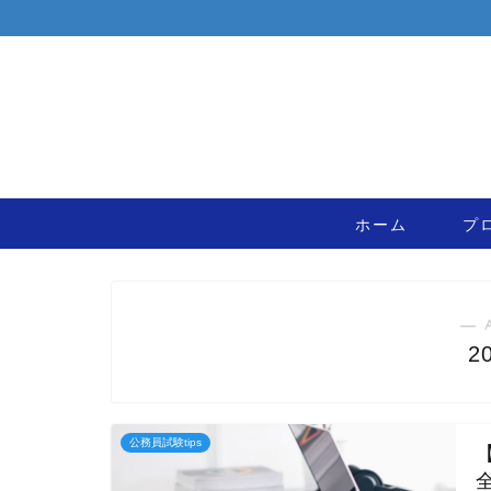
ホーム
プ
― 
2
公務員試験tips