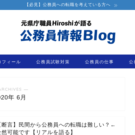
【必見】公務員への転職を考えている方へ
ロフィール
公務員試験対策
公務員の仕事
公
ARCHIVES ―
020年 6月
【断言】民間から公務員への転職は難しい？←
全然可能です【リアルを語る】