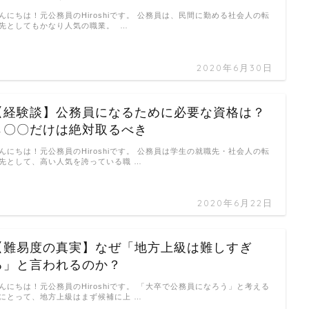
んにちは！元公務員のHiroshiです。 公務員は、民間に勤める社会人の転
先としてもかなり人気の職業。 …
2020年6月30日
【経験談】公務員になるために必要な資格は？
←〇〇だけは絶対取るべき
んにちは！元公務員のHiroshiです。 公務員は学生の就職先・社会人の転
先として、高い人気を誇っている職 …
2020年6月22日
【難易度の真実】なぜ「地方上級は難しすぎ
る」と言われるのか？
んにちは！元公務員のHiroshiです。 「大卒で公務員になろう」と考える
にとって、地方上級はまず候補に上 …