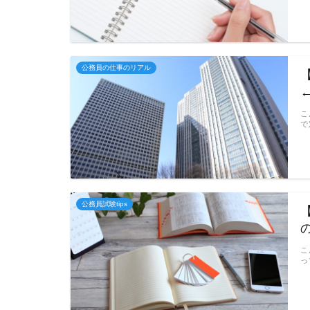
公務員の仕事のリアル
こ
で
公務員試験tips
こ
っ