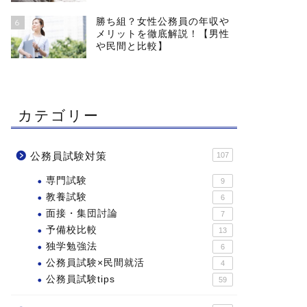
勝ち組？女性公務員の年収や
6
メリットを徹底解説！【男性
や民間と比較】
カテゴリー
公務員試験対策
107
専門試験
9
教養試験
6
面接・集団討論
7
予備校比較
13
独学勉強法
6
公務員試験×民間就活
4
公務員試験tips
59