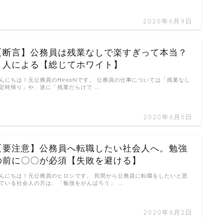
2020年6月9日
【断言】公務員は残業なしで楽すぎって本当？
←人による【総じてホワイト】
んにちは！元公務員のHiroshiです。 公務員の仕事については「残業なし
定時帰り」や、逆に「残業だらけで …
2020年6月5日
【要注意】公務員へ転職したい社会人へ。勉強
の前に〇〇が必須【失敗を避ける】
んにちは！元公務員のヒロシです。 民間から公務員に転職をしたいと思
ている社会人の方は、「勉強をがんばろう」 …
2020年6月2日