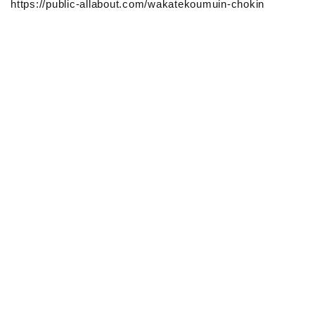
https://public-allabout.com/wakatekoumuin-chokin