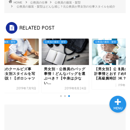
HOME
公務員の仕事
公務員の服装・髪型
公務員の服装・髪型はどんな感じ？元公務員が男女別の仕事スタイルを紹介
プロフィール
RELATED POST
お問い合わせ
員の服装・髪型
公務員の服装・髪型
公務員の服装・髪型
公務員試験対策
公務員の仕事
務員のクールビズ事
男女別・公務員のバッグ
【男女別】公務員の
。男女別スタイルを写
事情！どんなバッグを選
計事情とおすすめ時
で解説！【ポロシャツ
ぶべき？【中身は少な
【高級腕時計OK？
.
い...
2019年8
2019年7月9日
2019年8月24日
MENU